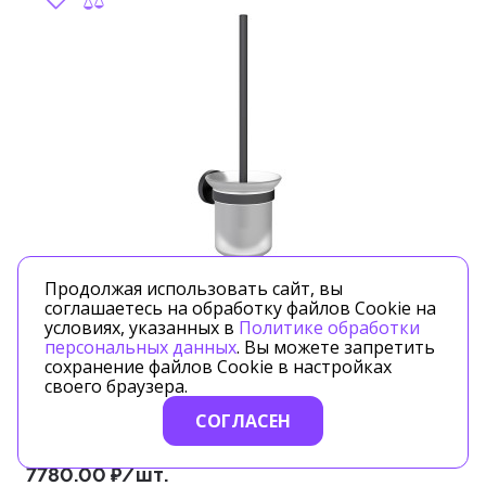
Продолжая использовать сайт, вы
соглашаетесь на обработку файлов Cookie на
Артикул: 13061/03
условиях, указанных в
Политике обработки
персональных данных
. Вы можете запретить
Timo
сохранение файлов Cookie в настройках
своего браузера.
СОГЛАСЕН
Щетка для туалета Timo Saona (13061/03) черный
7780.00 ₽/шт.