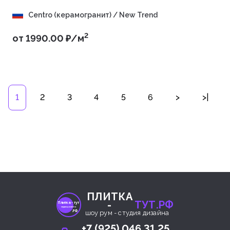
Centro (керамогранит) / New Trend
2
от 1990.00 ₽/м
1
2
3
4
5
6
>
>|
ПЛИТКА
-
ТУТ.РФ
Плитка- тут
студия дизайна
.РФ
шоу рум - студия дизайна
+7 (925) 046 31 25