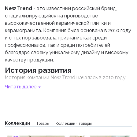
New Trend
- это известный российский бренд,
специализирующийся на производстве
высококачественной керамической плитки и
керамогранита. Компания была основана в 2010 году
и с тех пор завоевала признание как среди
профессионалов, так и среди потребителей
благодаря своему уникальному дизайну и высокому
качеству продукции.
История развития
История компании New Trend началась в 2010 году,
когда группа энтузиастов решила создать
Читать далее
инновационный продукт на российском рынке
керамической плитки. Изначально компания
ориентировалась на производство керамогранита,
который быстро стал популярным благодаря своей
прочности и долговечности. Однако со временем
Коллекции
Товары
Коллекции + товары
ассортимент расширился, включив в себя также
керамическую плитку различных стилей и дизайнов.