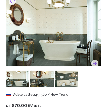
Инновации и технологии
New Trend активно внедряет современные
технологии в процесс производства своей
продукции. Одним из ключевых моментов является
использование цифровой печати, которая позволяет
создавать реалистичные изображения на
поверхности плитки. Это дает возможность
имитировать различные материалы, такие как
дерево, камень или металл, что значительно
расширяет возможности дизайна интерьеров. Кроме
того, компания уделяет большое внимание
экологической составляющей своей деятельности.
Все материалы, используемые при производстве,
проходят строгий контроль качества и
соответствуют международным стандартам
безопасности. Это делает продукцию New Trend
Adele Latte 249*500 / New Trend
безопасной для здоровья человека и окружающей
среды.
от 870.00 ₽/шт.