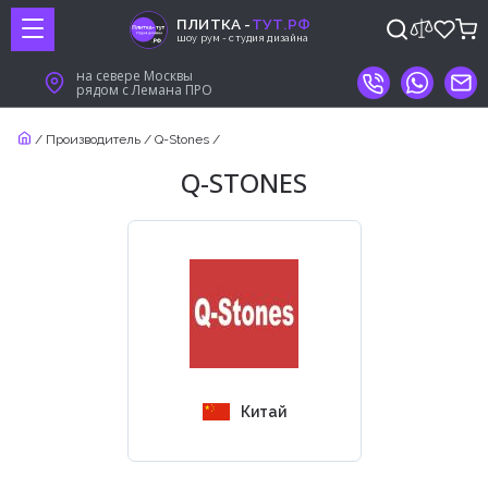
ПЛИТКА -
ТУТ.РФ
шоу рум - студия дизайна
на севере Москвы
рядом с Лемана ПРО
/
Производитель
/
Q-Stones
/
Q-STONES
Китай