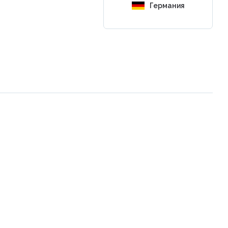
Германия