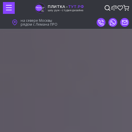
ПЛИТКА -
ТУТ.РФ
шоу рум - студия дизайна
на севере Москвы
рядом с Лемана ПРО