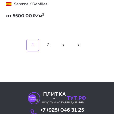
Serenna / Geotiles
2
от 5500.00 ₽/м
1
2
>
>|
ПЛИТКА
-
ТУТ.РФ
Плитка- тут
студия дизайна
.РФ
шоу рум - студия дизайна
+7 (925) 046 31 25