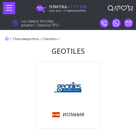
ПЛИТКА -
ТУТ.РФ
шоу рум - студия дизайна
на севере Москвы
рядом с Лемана ПРО
/
Производитель
/
Geotiles
/
GEOTILES
ИСПАНИЯ