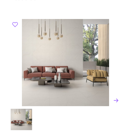
различных размерах и цветах, имитирующих
природные материалы, такие как камень или дерево.
Настенная плитка: Керамическая плитка для стен
доступна в разнообразных вариантах дизайна,
включая классические и современные стили.
Плитка для наружных работ: Специально
разработанные плитки для использования на
открытом воздухе, устойчивые к воздействию
внешних факторов.
4. **Специальные коллекции**: Geotiles также
выпускает эксклюзивные коллекции, созданные в
сотрудничестве с известными дизайнерами и
архитекторами.
Преимущества продукции
Geotiles
Керамогранит Geotiles обладает рядом
преимуществ:
Высокая прочность и долговечность.