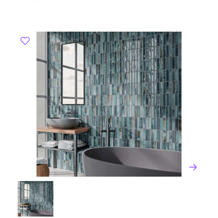
XX века El Barco начала активную международную
экспансию, открывая представительства и шоурумы
в различных странах мира. Это помогло компании
увеличить свою долю на мировом рынке.
Современные тенденции (2000-е годы -
настоящее время):
Сегодня El Barco продолжает
следовать современным трендам в дизайне
интерьеров и внедрять инновационные решения в
свою продукцию. Компания регулярно обновляет
ассортимент, предлагая новые коллекции, которые
соответствуют последним модным тенденциям.
Производство и технологии
El Barco использует современные технологии в
производстве своей продукции. Компания
применяет методы цифровой печати и
высокотемпературного обжига, что позволяет
создавать долговечные и устойчивые к внешним
воздействиям изделия. Также используется
технология двойного покрытия глазурью, которая