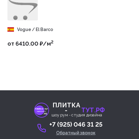
Vogue / El Barco
2
от 6410.00 ₽/м
ПЛИТКА
-
ТУТ.РФ
Плитка- тут
студия дизайна
.РФ
шоу рум - студия дизайна
+7 (925) 046 31 25
Обратный звонок