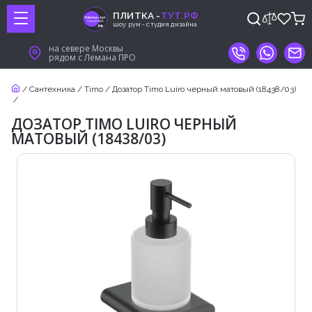
ПЛИТКА -
ТУТ.РФ
шоу рум - студия дизайна
на севере Москвы
рядом с Лемана ПРО
/
Сантехника
/
Timo
/
Дозатор Timo Luiro черный матовый (18438/03)
/
ДОЗАТОР TIMO LUIRO ЧЕРНЫЙ
МАТОВЫЙ (18438/03)