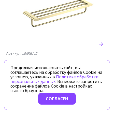
Артикул: 18458/17
Timo
Продолжая использовать сайт, вы
соглашаетесь на обработку файлов Cookie на
Полка для полотенец Timo Luiro золото матовое
условиях, указанных в
Политике обработки
(18458/17)
персональных данных
. Вы можете запретить
сохранение файлов Cookie в настройках
17787.00 ₽/шт.
своего браузера.
СОГЛАСЕН
В корзину