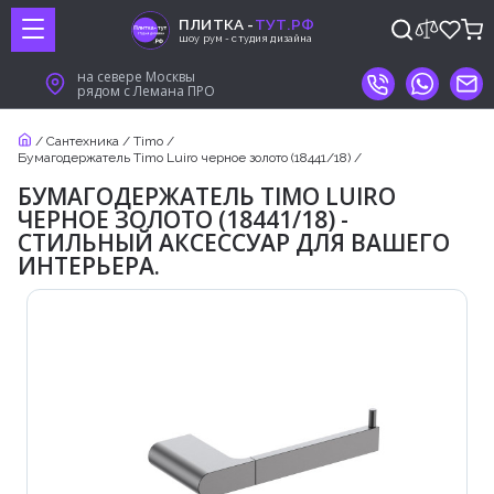
ПЛИТКА -
ТУТ.РФ
шоу рум - студия дизайна
на севере Москвы
рядом с Лемана ПРО
/
Сантехника
/
Timo
/
Бумагодержатель Timo Luiro черное золото (18441/18)
/
БУМАГОДЕРЖАТЕЛЬ TIMO LUIRO
ЧЕРНОЕ ЗОЛОТО (18441/18) -
СТИЛЬНЫЙ АКСЕССУАР ДЛЯ ВАШЕГО
ИНТЕРЬЕРА.