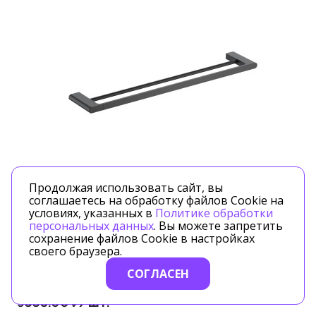
Продолжая использовать сайт, вы
соглашаетесь на обработку файлов Cookie на
Артикул: 18456/03
условиях, указанных в
Политике обработки
персональных данных
. Вы можете запретить
Timo
сохранение файлов Cookie в настройках
своего браузера.
Полотенцедержатель двойной Timo Luiro черный
СОГЛАСЕН
матовый (18456/03)
9338.00 ₽/шт.