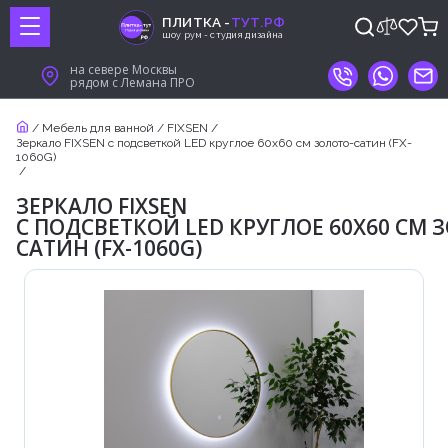
ПЛИТКА -
ТУТ.РФ
шоу рум - студия дизайна
на севере Москвы
рядом с Лемана ПРО
/
Мебель для ванной
/
FIXSEN
/
Зеркало FIXSEN с подсветкой LED круглое 60х60 см золото-сатин (FX-
1060G)
/
ЗЕРКАЛО FIXSEN
С ПОДСВЕТКОЙ LED КРУГЛОЕ 60Х60 СМ 
САТИН (FX-1060G)