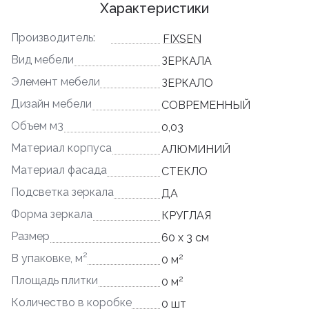
Характеристики
Производитель:
FIXSEN
Вид мебели
ЗЕРКАЛА
Элемент мебели
ЗЕРКАЛО
Дизайн мебели
СОВРЕМЕННЫЙ
Объем м3
0,03
Материал корпуса
АЛЮМИНИЙ
Материал фасада
СТЕКЛО
Подсветка зеркала
ДА
Форма зеркала
КРУГЛАЯ
Размер
60 x 3 см
2
2
В упаковке, м
0 м
2
Площадь плитки
0 м
Количество в коробке
0 шт