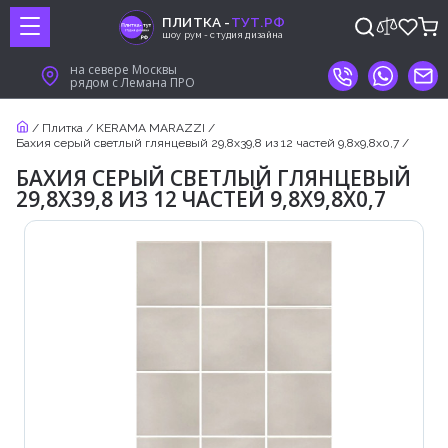
ПЛИТКА -
ТУТ.РФ
шоу рум - студия дизайна
на севере Москвы
рядом с Лемана ПРО
/
Плитка
/
KERAMA MARAZZI
/
Бахия серый светлый глянцевый 29,8х39,8 из 12 частей 9,8x9,8x0,7
/
БАХИЯ СЕРЫЙ СВЕТЛЫЙ ГЛЯНЦЕВЫЙ
29,8Х39,8 ИЗ 12 ЧАСТЕЙ 9,8X9,8X0,7