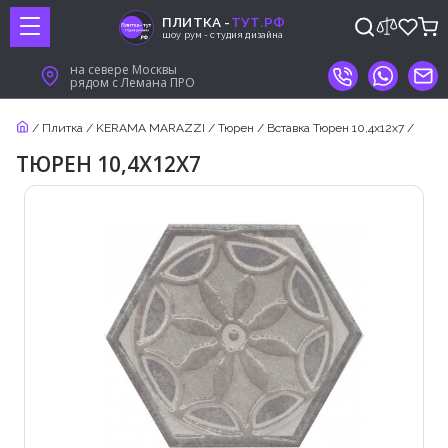
ПЛИТКА -
ТУТ.РФ
шоу рум - студия дизайна
на севере Москвы
рядом с Лемана ПРО
/
Плитка
/
KERAMA MARAZZI
/
Тюрен
/
Вставка Тюрен 10,4х12х7
/
ТЮРЕН 10,4Х12Х7