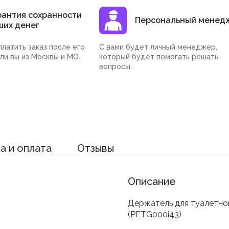
рантия сохранности
Персональный менед
ших денег
латить заказ после его
С вами будет личный менеджер,
сли вы из Москвы и МО.
который будет помогать решать
вопросы.
а и оплата
Отзывы
Описание
Держатель для туалетной
(PETG000i43)