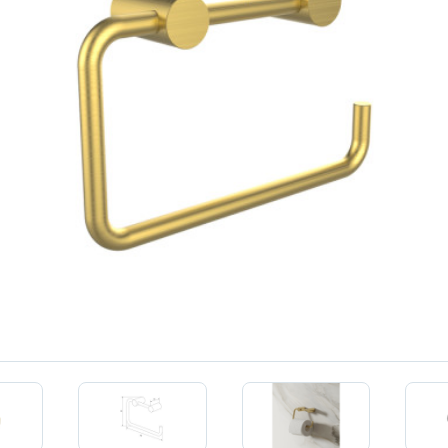
КЕРАМОГРАНИТ
Ещё
КЛИНКЕР
МРАМОР
МАЛИЗМ
СТЕКЛО
М
Ещё
ОМ ДВОЙНОЙ
ПОВЕРХНОСТЬ
ГЛЯНЦЕВАЯ
МАТОВАЯ
ЛАППАТИРОВАННАЯ