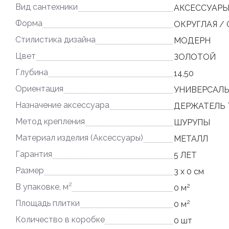
Вид сантехники
АКСЕССУАРЫ
Форма
ОКРУГЛАЯ /
Стилистика дизайна
МОДЕРН
Цвет
ЗОЛОТОЙ
Глубина
14,50
Ориентация
УНИВЕРСАЛ
Назначение аксессуара
ДЕРЖАТЕЛЬ 
Метод крепления
ШУРУПЫ
Материал изделия (Аксессуары)
МЕТАЛЛ
Гарантия
5 ЛЕТ
Размер
3 x 0 см
2
2
В упаковке, м
0 м
2
Площадь плитки
0 м
Количество в коробке
0 шт