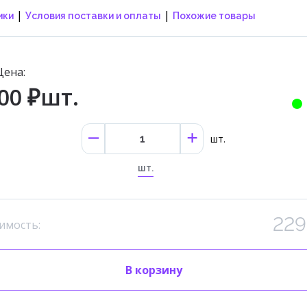
|
|
ики
Условия поставки и оплаты
Похожие товары
Цена:
00 ₽шт.
шт.
шт.
229
имость:
В корзину