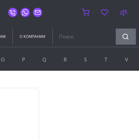
ТАМ
О КОМПАНИИ
O
P
Q
R
S
T
V
OLIVE'S
Prissmacer
Q-Stones
RGW
Sanchis Home
Timo
VIANT
Oset-Bestile
Rocersa
Silver mirrors
VIGO
RUNO
RUSH