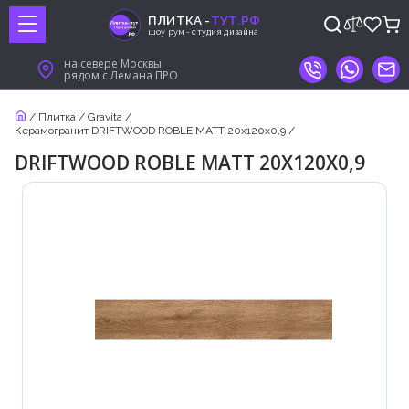
ПЛИТКА -
ТУТ.РФ
шоу рум - студия дизайна
на севере Москвы
рядом с Лемана ПРО
/
Плитка
/
Gravita
/
Керамогранит DRIFTWOOD ROBLE MATT 20x120x0,9
/
DRIFTWOOD ROBLE MATT 20X120X0,9