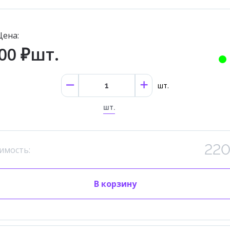
Цена:
00 ₽шт.
шт.
шт.
220
имость:
В корзину