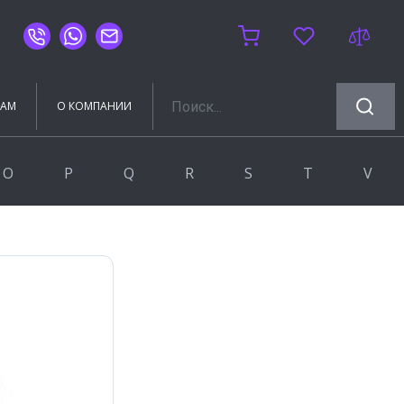
ТАМ
О КОМПАНИИ
O
P
Q
R
S
T
V
OLIVE'S
Prissmacer
Q-Stones
RGW
Sanchis Home
Timo
VIANT
Oset-Bestile
Rocersa
Silver mirrors
VIGO
RUNO
RUSH