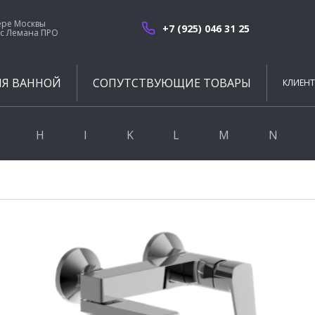
ере Москвы
+7 (925) 046 31 25
с Лемана ПРО
ЛЯ ВАННОЙ
СОПУТСТВУЮЩИЕ ТОВАРЫ
КЛИЕН
РАЗМЕР
ОБРАБОТКА КРАЯ
H
I
K
L
M
N
МЕЛКИЙ ДО 30 СМ
ОБЫЧНАЯ ПЛИТКА
tiles
HAIBA
Ibero
Keraben
La Platera
Mainzu
NATUCER
СРЕДНИЙ 30-60 СМ
РЕКТИФИКАТ
vita
IDDIS
KERAMA MARAZZI
LCM
Mayolica
Navarti
ЯЦИЕЙ
КРУПНЫЙ 60-120 СМ
spania
Lemark
MUARE
New Tiles
ФОРМА
МАКСИ ОТ 120 СМ
New Trend
10Х10 СМ
АРАБЕСКИ
Ещё
КВАДРАТНАЯ
ОКТОГОНАЛЬНАЯ
МАТЕРИАЛ
ПРЯМОУГОЛЬНАЯ
КЕРАМИКА
ИНОЙ
РОМБ