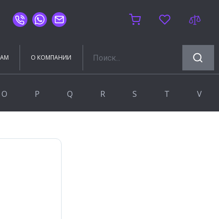
ТАМ
О КОМПАНИИ
O
P
Q
R
S
T
V
OLIVE'S
Prissmacer
Q-Stones
RGW
Sanchis Home
Timo
VIANT
Oset-Bestile
Rocersa
Silver mirrors
VIGO
RUNO
RUSH