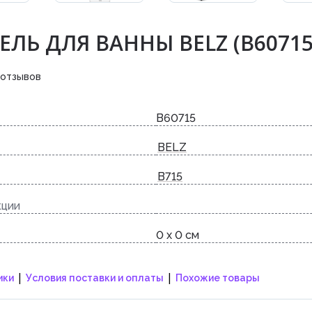
ЛЬ ДЛЯ ВАННЫ BELZ (B60715
 отзывов
B60715
BELZ
B715
кции
0 x 0 см
|
|
ики
Условия поставки и оплаты
Похожие товары