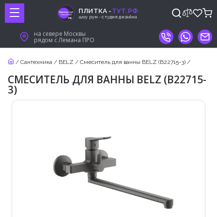
ПЛИТКА -
ТУТ.РФ
шоу рум - студия дизайна
на севере Москвы
рядом с Лемана ПРО
/
Сантехника
/
BELZ
/
Cмеситель для ванны BELZ (B22715-3)
/
CМЕСИТЕЛЬ ДЛЯ ВАННЫ BELZ (B22715-
3)